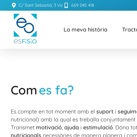
C/ Sant Sebastià, 3 Vic
669 045 418
La meva història
Trac
ESFISIO
Centre de fisioteràpia
Com
es fa?
Es compte en tot moment amb el
suport
i
seguim
nutricional) amb la qual es treballa conjuntamen
Transmet
motivació
,
ajuda
i
estimulació
. Dóna to
nutricionals
necessàries de manera planera i com