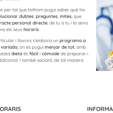
te per tal que tothom pugui saber què ha
lucionar dubtes
,
preguntes
,
mites
, que
racte personal directe
, de tu a tu i la seva
ns els seus
horaris
.
ticular i llavors s’elabora un
programa a
i
variada
, on es pugui
menjar de tot
, amb
uesta
dieta
és
fàcil
i
còmode
de preparar i
ddicional. I també saciant, de tal manera
ORARIS
INFORMA