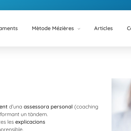
taments
Mètode Mézières
Articles
C
ent
d’una
assessora personal
(coaching
t formant un tàndem.
tes les
explicacions
prensible.