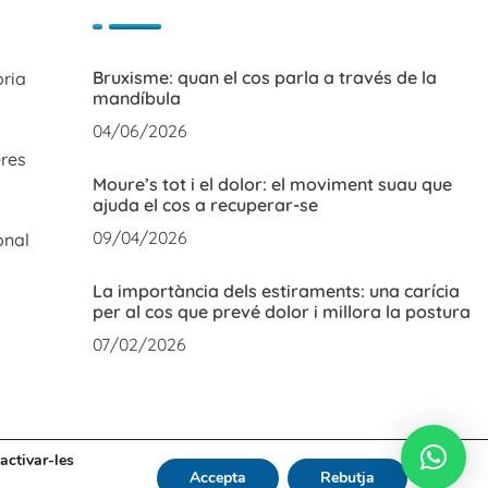
Bruxisme: quan el cos parla a través de la
òria
mandíbula
04/06/2026
res
Moure’s tot i el dolor: el moviment suau que
ajuda el cos a recuperar-se
09/04/2026
onal
La importància dels estiraments: una carícia
per al cos que prevé dolor i millora la postura
07/02/2026
activar-les
Accepta
Rebutja
Avís Legal
Política de Cookies
Política de Privadesa