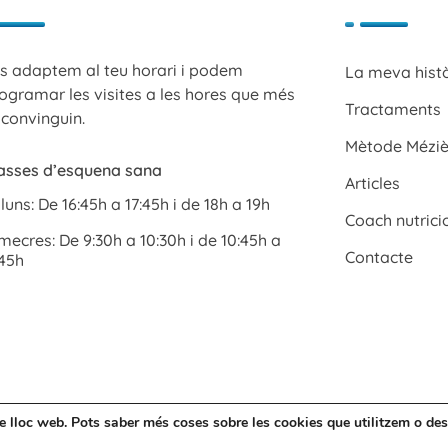
s adaptem al teu horari i podem
La meva hist
ogramar les visites a les hores que més
Tractaments
 convinguin.
Mètode Méziè
asses d’esquena sana
Articles
lluns: De 16:45h a 17:45h i de 18h a 19h
Coach nutrici
mecres: De 9:30h a 10:30h i de 10:45h a
Contacte
:45h
tre lloc web. Pots saber més coses sobre les cookies que utilitzem o des