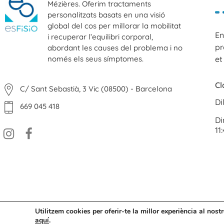
Mézières. Oferim tractaments
personalitzats basats en una visió
global del cos per millorar la mobilitat
En
ESFISIO
i recuperar l’equilibri corporal,
Centre de fisioteràpia
pr
abordant les causes del problema i no
només els seus símptomes.
et
Cl
C/ Sant Sebastià, 3 Vic (08500) - Barcelona
Di
669 045 418
Di
11
Utilitzem cookies per oferir-te la millor experiència al nos
aquí
.
© 2026 ES FISIO - Tots els drets reservats