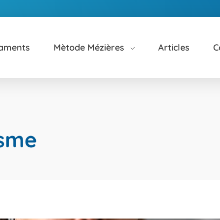
taments
Mètode Mézières
Articles
C
isme