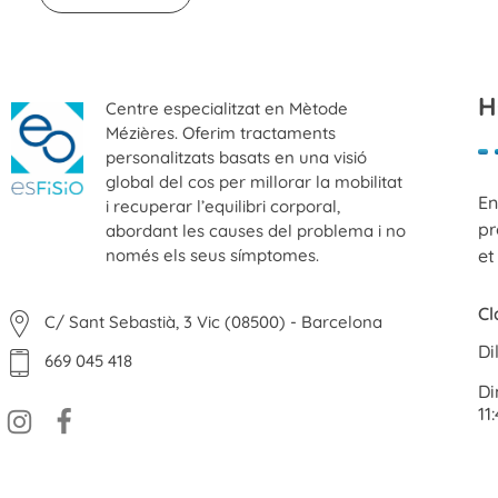
H
Centre especialitzat en Mètode
Mézières. Oferim tractaments
personalitzats basats en una visió
global del cos per millorar la mobilitat
En
ESFISIO
i recuperar l’equilibri corporal,
Centre de fisioteràpia
pr
abordant les causes del problema i no
només els seus símptomes.
et
Cl
C/ Sant Sebastià, 3 Vic (08500) - Barcelona
Di
669 045 418
Di
11