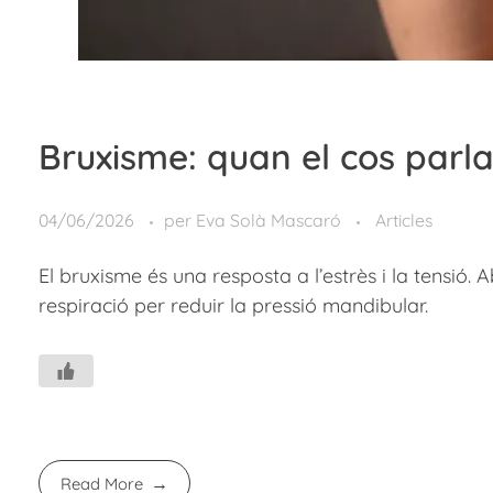
Bruxisme: quan el cos parl
04/06/2026
per
Eva Solà Mascaró
Articles
El bruxisme és una resposta a l’estrès i la tensió. 
respiració per reduir la pressió mandibular.
Read More