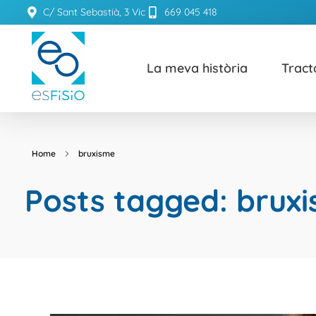
C/ Sant Sebastià, 3 Vic
669 045 418
La meva història
Trac
ESFISIO
Centre de fisioteràpia
Home
bruxisme
Posts tagged: brux