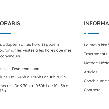
ORARIS
INFORMA
s adaptem al teu horari i podem
La meva hist
ogramar les visites a les hores que més
Tractaments
 convinguin.
Mètode Méziè
asses d’esquena sana
Articles
lluns: De 16:45h a 17:45h i de 18h a 19h
Coach nutrici
mecres: De 9:30h a 10:30h i de 10:45h a
Contacte
:45h