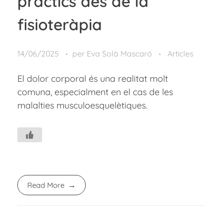
pràctics des de la
fisioteràpia
14/06/2025
per
Eva Solà Mascaró
Articles
El dolor corporal és una realitat molt
comuna, especialment en el cas de les
malalties musculoesquelètiques.
Read More