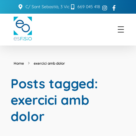
C/ Sant Sebastià, 3 Vic
669 045 418
ESFISIO
Centre de fisioteràpia
Home
exercici amb dolor
Posts tagged:
exercici amb
dolor