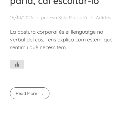
parla, cal escoltar-lo
16/10/2025
per
Eva Solà Mascaró
Articles
La postura corporal és el llenguatge no
verbal del cos, i ens explica com estem, què
sentim i què necessitem.
Read More