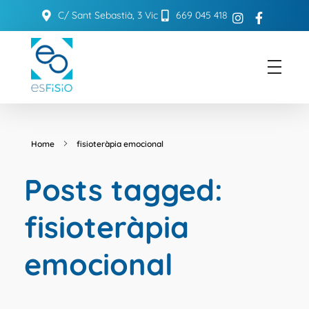
C/ Sant Sebastià, 3 Vic
669 045 418
ESFISIO
Centre de fisioteràpia
Home
fisioteràpia emocional
Posts tagged:
fisioteràpia
emocional