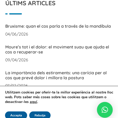
ÚLTIMS ARTICLES
Bruxisme: quan el cos parla a través de la mandíbula
04/06/2026
Moure’s tot i el dolor: el moviment suau que ajuda el
cos a recuperar-se
09/04/2026
La importància dels estiraments: una carícia per al
cos que prevé dolor i millora la postura
07/02/2026
Utilitzem cookies per oferir-te la millor experiència al nostre lloc
web. Pots saber més coses sobre les cookies que utilitzem o
desactivar-les
aquí
.
© 2026 ES FISIO - Tots els drets reservats
Accepta
Rebutja
Avís Legal
Política de Cookies
Política de Privadesa