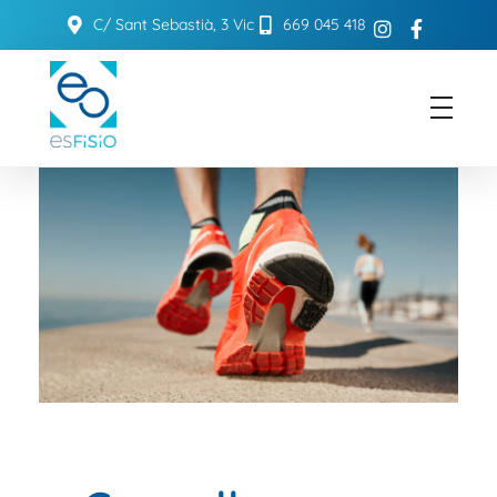
C/ Sant Sebastià, 3 Vic
669 045 418
ESFISIO
Centre de fisioteràpia