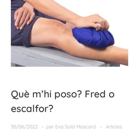
Què m’hi poso? Fred o
escalfor?
30/06/2022
per
Eva Solà Mascaró
Articles