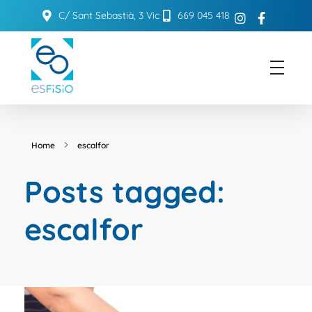
C/ Sant Sebastià, 3 Vic
669 045 418
ESFISIO
Centre de fisioteràpia
Home
escalfor
Posts tagged:
escalfor