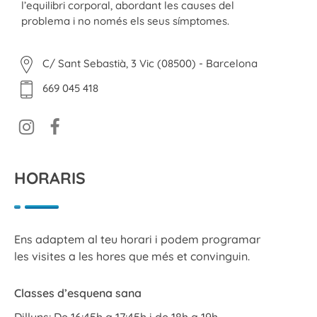
l’equilibri corporal, abordant les causes del
problema i no només els seus símptomes.
C/ Sant Sebastià, 3 Vic (08500) - Barcelona
669 045 418
HORARIS
Ens adaptem al teu horari i podem programar
les visites a les hores que més et convinguin.
Classes d’esquena sana
Dilluns: De 16:45h a 17:45h i de 18h a 19h