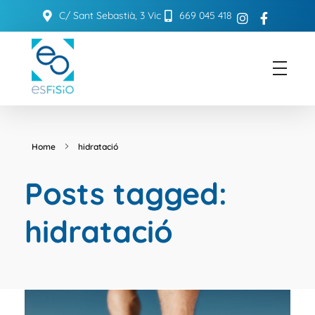
C/ Sant Sebastià, 3 Vic
669 045 418
ESFISIO
Centre de fisioteràpia
Home
hidratació
Posts tagged:
hidratació