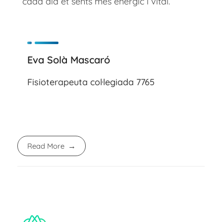
cada dia et sents més enèrgic i vital.
Eva Solà Mascaró
Fisioterapeuta col·legiada 7765
Read More