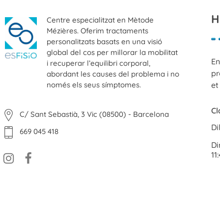
H
Centre especialitzat en Mètode
Mézières. Oferim tractaments
personalitzats basats en una visió
global del cos per millorar la mobilitat
En
ESFISIO
i recuperar l’equilibri corporal,
Centre de fisioteràpia
pr
abordant les causes del problema i no
només els seus símptomes.
et
Cl
C/ Sant Sebastià, 3 Vic (08500) - Barcelona
Di
669 045 418
Di
11