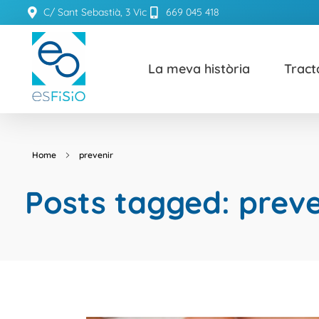
C/ Sant Sebastià, 3 Vic
669 045 418
La meva història
Trac
ESFISIO
Centre de fisioteràpia
Home
prevenir
Posts tagged: preve