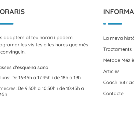
ORARIS
INFORMA
s adaptem al teu horari i podem
La meva hist
ogramar les visites a les hores que més
Tractaments
 convinguin.
Mètode Méziè
asses d’esquena sana
Articles
lluns: De 16:45h a 17:45h i de 18h a 19h
Coach nutrici
mecres: De 9:30h a 10:30h i de 10:45h a
Contacte
:45h