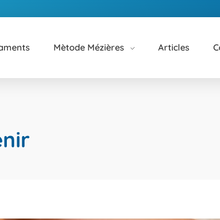
taments
Mètode Mézières
Articles
C
nir