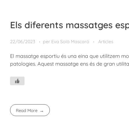
Els diferents massatges espo
22/06/2023
per
Eva Solà Mascaró
Articles
El massatge esportiu és una eina que utilitzem mo
patologies. Aquest massatge ens és de gran utilitat
Read More