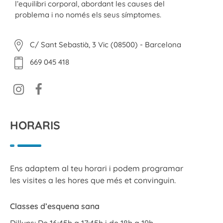
l’equilibri corporal, abordant les causes del
problema i no només els seus símptomes.
C/ Sant Sebastià, 3 Vic (08500) - Barcelona
669 045 418
HORARIS
Ens adaptem al teu horari i podem programar
les visites a les hores que més et convinguin.
Classes d’esquena sana
Dilluns: De 16:45h a 17:45h i de 18h a 19h