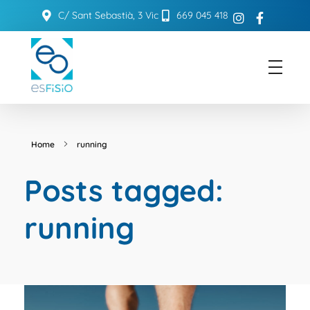
C/ Sant Sebastià, 3 Vic
669 045 418
ESFISIO
Centre de fisioteràpia
Home
running
Posts tagged:
running