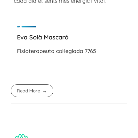
cada dia et sents més enèrgic i vital.
Eva Solà Mascaró
Fisioterapeuta col·legiada 7765
Read More